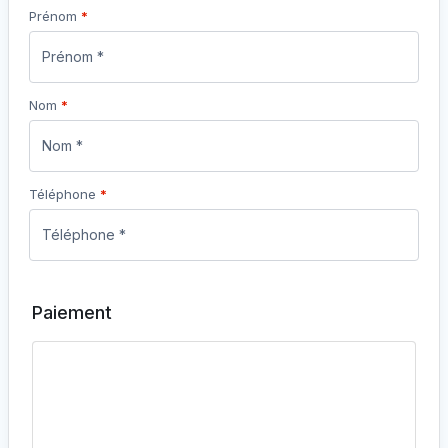
Prénom
*
Nom
*
Téléphone
*
Paiement
🔒 Paiement rapide et sécurisé par carte,
Apple Pay ou Google Pay